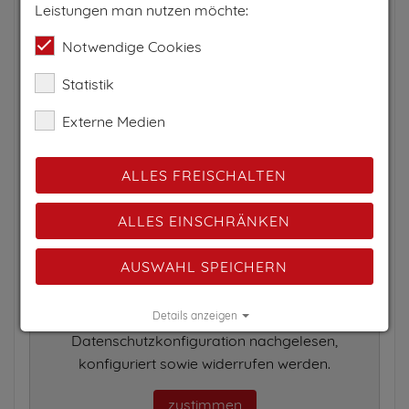
Leistungen man nutzen möchte:
Notwendige Cookies
Statistik
Externe Medien
ALLES FREISCHALTEN
ALLES EINSCHRÄNKEN
AUSWAHL SPEICHERN
Um diesen externen Inhalt sehen zu können,
musst Du aus Datenschutzgründen erst
zustimmen. Details können in der
Details anzeigen
Datenschutzkonfiguration nachgelesen,
Impressum
|
Datenschutz
konfiguriert sowie widerrufen werden.
zustimmen