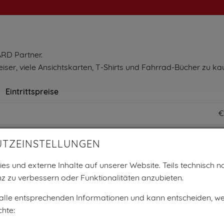
RD Partner.
, viele Ansichtskarten, T-Shirts und Fahrrad-Bücher zu ka
Eintrittspreise
€
€
UTZEINSTELLUNGEN
€
es und externe Inhalte auf unserer Website. Teils technisch no
ugendl. (16-18J.)
€
z zu verbessern oder Funktionalitäten anzubieten.
€
 alle entsprechenden Informationen und kann entscheiden, w
hte:
€