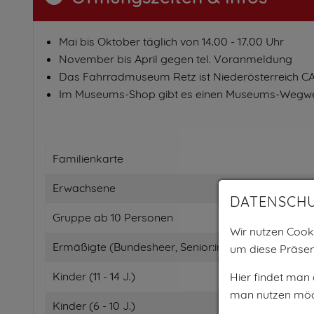
Mai bis Oktober täglich von 14.00 - 17.00 Uhr
November bis April gegen tel. Voranmeldung
Das Fahrradmuseum Retz ist Niederösterreich CA
Im Museums-Shop gibt es einen Museums-Wegweiser
Familienkarte
Erwachsene
DATENSCH
Gruppe ab 10 Personen
Wir nutzen Cooki
Ermäßigte (Bundesheer, Senior:innen, Studierende, J
um diese Präsen
Kinder (11 - 14 J.)
Hier findet man
man nutzen möc
Kinder (6 - 10 J.)