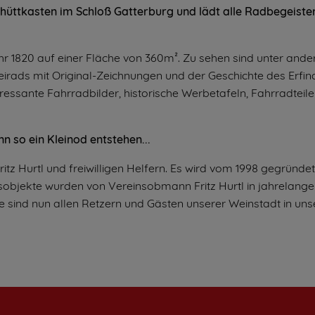
üttkasten im Schloß Gatterburg und lädt alle Radbegeiste
r 1820 auf einer Fläche von 360m². Zu sehen sind unter ande
irads mit Original-Zeichnungen und der Geschichte des Erfin
eressante Fahrradbilder, historische Werbetafeln, Fahrradteil
 so ein Kleinod entstehen...
tz Hurtl und freiwilligen Helfern. Es wird vom 1998 gegründe
gsobjekte wurden von Vereinsobmann Fritz Hurtl in jahrelange
ese sind nun allen Retzern und Gästen unserer Weinstadt in un