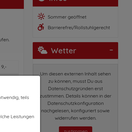
Sommer geöffnet
Barrierefrei/Rollstuhlgerecht
ufen.
Wetter
 9,-
Um diesen externen Inhalt sehen
 5,-
zu können, musst Du aus
Datenschutzgründen erst
 4,-
zustimmen. Details können in der
twendig, teils
Datenschutzkonfiguration
 4,-
nachgelesen, konfiguriert sowie
 2,-
elche Leistungen
widerrufen werden.
 1,-
zustimmen