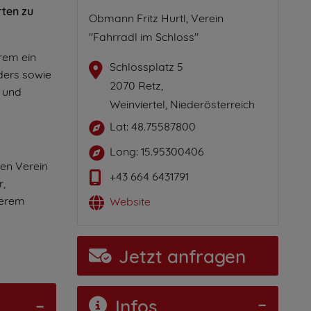
rten zu
Obmann Fritz Hurtl, Verein
"Fahrradl im Schloss"
rem ein
Schlossplatz 5
ders sowie
2070 Retz,
e und
Weinviertel, Niederösterreich
Lat: 48.75587800
Long: 15.95300406
ten Verein
+43 664 6431791
r,
serem
Website
Jetzt anfragen
Infos