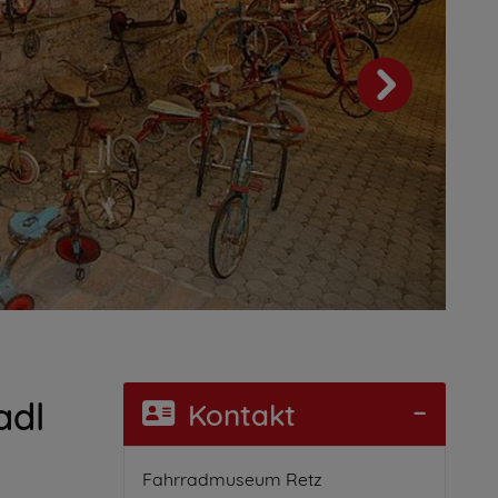
adl
Kontakt
Fahrradmuseum Retz