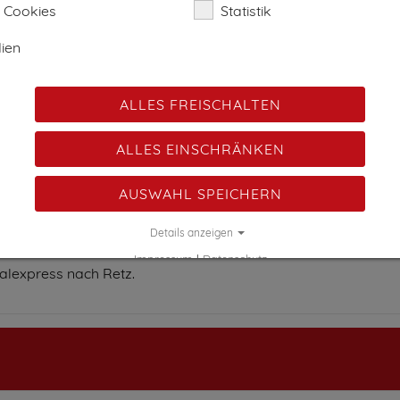
 Cookies
Statistik
ien
ALLES FREISCHALTEN
ALLES EINSCHRÄNKEN
.
AUSWAHL SPEICHERN
noten St. Pölten) nach Retz.
Details anzeigen
Impressum
|
Datenschutz
nalexpress nach Retz.