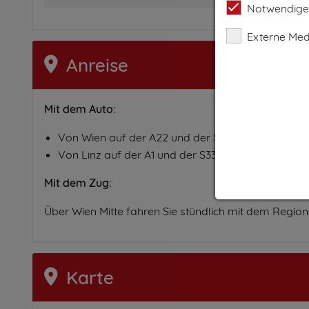
Notwendige
Externe Med
Anreise
Mit dem Auto:
Von Wien auf der A22 und der S3/B303 nach Retz
Von Linz auf der A1 und der S33 Richtung Krems (K
Mit dem Zug:
Über Wien Mitte fahren Sie stündlich mit dem Regio
Karte