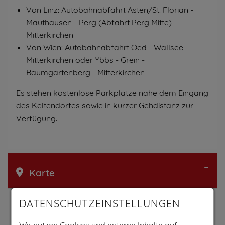
Von Linz: Autobahnabfahrt Asten/St. Florian -
Mauthausen - Perg (Abfahrt Perg Mitte) -
Mitterkirchen
Von Wien: Autobahnabfahrt Oed - Wallsee -
Mitterkirchen oder Ybbs - Grein -
Baumgartenberg - Mitterkirchen
Es stehen kostenlose Parkplätze nahe dem Eingang
des Keltendorfes sowie in kurzer Gehdistanz zur
Verfügung.
Karte
DATENSCHUTZEINSTELLUNGEN