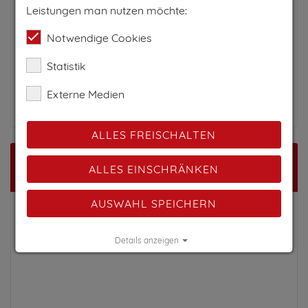
Ortsbusses
oder
regionaler Linienbusse
.
Leistungen man nutzen möchte:
Gästebus Bayern-Tirol:
Notwendige Cookies
Gäste mit einer gültigen Gästekarte der Tiroler
Zugspitz Arena können den
kostenlosen
Statistik
Gästebus
nutzen, der regelmäßig zwischen
Externe Medien
Garmisch, Grainau und Ehrwald
pendelt.
ALLES FREISCHALTEN
Karte
ALLES EINSCHRÄNKEN
AUSWAHL SPEICHERN
Details anzeigen
Impressum
|
Datenschutz