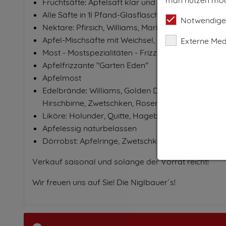
Fruchtsäfte: Apfelsaft klar und naturtrüb
Alle Säfte in 1l Pfand-Glasflasche oder in der prak
Notwendige
Nektare: Pfirsich, Williams, Marille
Apfel-Mischsäfte mit Weichsel, Johannisbeer, Hol
Externe Med
Most - Mostspezialitäten - Frizzante: Apfelweine: 
Apfelfrizzante "Garten Eden"
Apfelmost
Edelbrände: Williams, Golden Delicious, Kronprinz
Hirschbirne, Zwetschken, Rosenapfel, Eisapfel, us
Liköre: Holunder, Quitte, Hagebutte, Brombeer, H
Apfelessig naturbelassen
Dörrobst: Apfelringe, Zwetschken, Birnen (Kletzen
Verkauf saisonal und solange der Vorrat reicht!
Wir freuen uns auf Sie! Die Niglbauer´s!