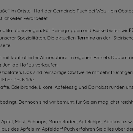
raße" im Ortsteil Harl der Gemeinde Puch bei Weiz - ein Obstb
ichkeiten verarbeitet.
ualität überzeugen. Für Reisegruppen und Busse bieten wir
F
nserer Spezialitäten. Die aktuellen
Termine
an der "Steirisch
seite!
mit kontrollierter Atmosphäre im eigenen Betrieb. Dadurch i
ng Juni ab Hof zu verkaufen.
zialitäten. Das sind reinsortige Obstweine mit sehr fruchtige
licher Restsüße.
säfte, Edelbrände, Liköre, Apfelessig und Dörrobst runden un
dingt. Dennoch sind wir bemüht, für Sie ein möglichst reichh
 Apfel, Most, Schnaps, Marmeladen, Apfelchips, Abakus u.s.w.
Haus des Apfels im Apfeldorf Puch erfahren Sie alles über de