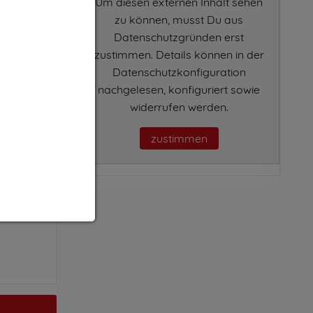
Um diesen externen Inhalt sehen
zu können, musst Du aus
Datenschutzgründen erst
zustimmen. Details können in der
Datenschutzkonfiguration
nachgelesen, konfiguriert sowie
widerrufen werden.
zustimmen