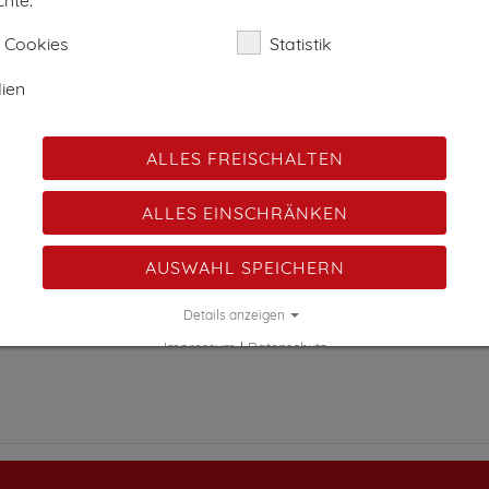
tischen "Bag In Box" erhältlich!
 Cookies
Statistik
under, Karotte, Isabellatraube
ien
Maschanzker, Elstar, Dalinbel
ALLES FREISCHALTEN
 Rudolf, Apfelbeere, Elstar, Holunder, Vogelbeere, Kriecherl,
ALLES EINSCHRÄNKEN
w.
eidelbeer, Weichsel, Nuss
AUSWAHL SPEICHERN
)
Details anzeigen
Impressum
|
Datenschutz