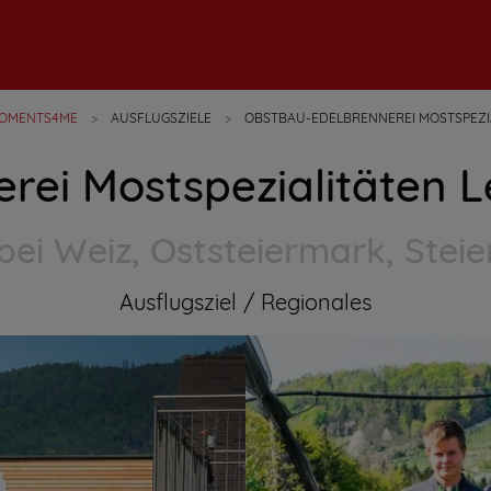
OMENTS4ME
AUSFLUGSZIELE
OBSTBAU-EDELBRENNEREI MOSTSPEZIA
ei Mostspezialitäten Le
bei Weiz, Oststeiermark, Stei
Ausflugsziel
Regionales