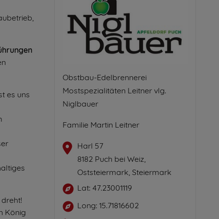
aubetrieb,
ührungen
en
Obstbau-Edelbrennerei
Mostspezialitäten Leitner vlg.
st es uns
Niglbauer
m
Familie Martin Leitner
ser
Harl 57
8182 Puch bei Weiz,
altiges
Oststeiermark, Steiermark
Lat: 47.23001119
 dreht!
Long: 15.71816602
n König