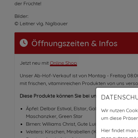
der Früchte!
Bilder:
© Leitner vlg. Niglbauer
Öffnungszeiten & Infos
Jetzt neu mit
Online Shop
Unser Ab-Hof-Verkauf ist von Montag - Freitag 08:00
mit frischen, vitaminreichen Produkten von uns vers
Diese Produkte können Sie bei uns erwerben:
DATENSCH
Äpfel: Delbar Estival, Elstar, Gala, Kronprinz Rudo
Wir nutzen Cooki
Maschanzker, Green Star
um diese Präsen
Birnen: Williams Christ, Gute Luise, Kaiser Alexand
Hier findet man
Weiters: Kirschen, Mirabellen (Kriecherln), Ersi
man nutzen möc