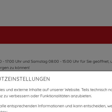
 - 17:00 Uhr und Samstag 08:00 - 15:00 Uhr für Sie geöffnet, 
orgen zu können!
UTZEINSTELLUNGEN
lf, Jonagold, Golden Delicious, Idared, Dalinbel, Rubinette,
es und externe Inhalte auf unserer Website. Teils technisch no
z zu verbessern oder Funktionalitäten anzubieten.
er
 alle entsprechenden Informationen und kann entscheiden, w
nger Fruchtzwetschke, Bosnische Zwetschke, Hauszwetschke
hte: