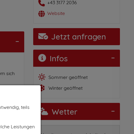
+43 3177 2036
Website
Jetzt anfragen
Infos
um sich
Sommer geöffnet
Winter geöffnet
twendig, teils
Wetter
elche Leistungen