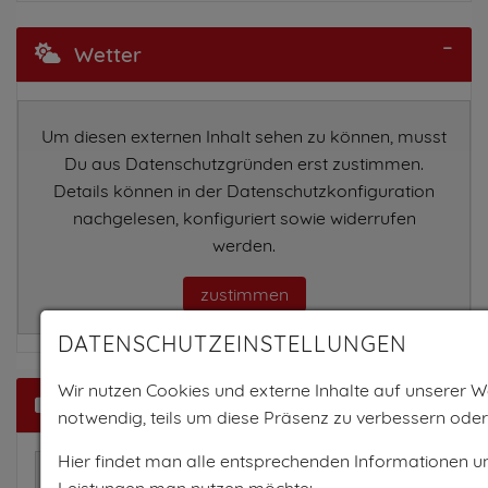
Wetter
Um diesen externen Inhalt sehen zu können, musst
Du aus Datenschutzgründen erst zustimmen.
Details können in der Datenschutzkonfiguration
nachgelesen, konfiguriert sowie widerrufen
werden.
zustimmen
DATENSCHUTZEINSTELLUNGEN
Wir nutzen Cookies und externe Inhalte auf unserer We
Video
notwendig, teils um diese Präsenz zu verbessern oder
Hier findet man alle entsprechenden Informationen u
Um dieses Video zu sehen, musst Du der
Leistungen man nutzen möchte: