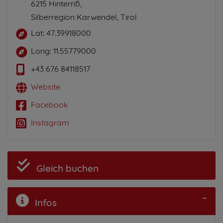
6215 Hinterriß,
Silberregion Karwendel, Tirol
Lat: 47.39918000
Long: 11.55779000
+43 676 84118517
Website
Facebook
Instagram
Gleich buchen
Infos