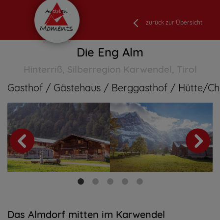
zurück zur Übersicht
Die Eng Alm
Hinterriß, Silberregion Karwendel, Tirol
Gasthof
Gästehaus
Berggasthof
Hütte/Ch
Das Almdorf mitten im Karwendel