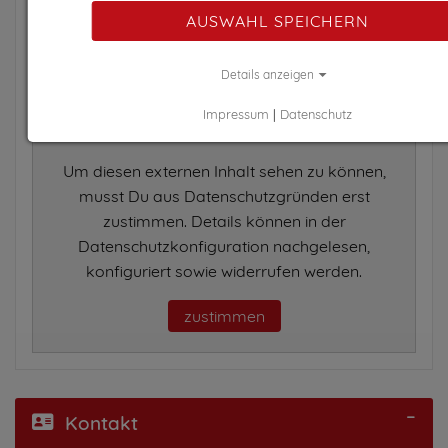
AUSWAHL SPEICHERN
Details anzeigen
Impressum
|
Datenschutz
Um diesen externen Inhalt sehen zu können,
musst Du aus Datenschutzgründen erst
zustimmen. Details können in der
Datenschutzkonfiguration nachgelesen,
konfiguriert sowie widerrufen werden.
zustimmen
Kontakt