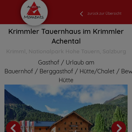
zurück zur Übersicht
Krimmler Tauernhaus im Krimmler
Achental
Krimml, Nationalpark Hohe Tauern, Salzburg
Gasthof
Urlaub am
Bauernhof
Berggasthof
Hütte/Chalet
Bew
Hütte