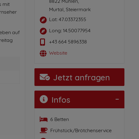
8822 Mühlen,
s mit
Murtal, Steiermark
ernseher
Lat: 47.03372355
Long: 14.50077954
Leben auf
reitag
+43 664 5896338
Website
Jetzt anfragen
Infos
6 Betten
Frühstück/Brötchenservice