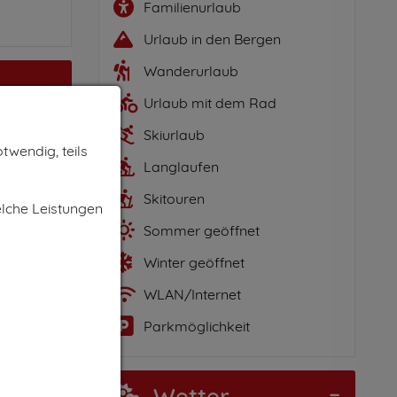
Familienurlaub
Urlaub in den Bergen
Wanderurlaub
Urlaub mit dem Rad
Skiurlaub
twendig, teils
Langlaufen
er
Skitouren
elche Leistungen
Sommer geöffnet
Winter geöffnet
uft der
WLAN/Internet
cht
Parkmöglichkeit
ieten
Wetter