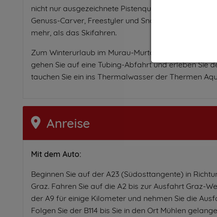
nicht nur ausgezeichnete Pistenqualität und Schnees
Genuss-Carver, Freestyler und Snowboarder bis zum 
mehr, als das Skifahren.
Zum Winterurlaub im Murau-Murtal gehören auch Fun
gehen Sie auf eine Tubing-Abfahrt und erleben Sie
tauchen Sie ein ins Thermalwasser der Thermen Aqu
Anreise
Mit dem Auto:
Beginnen Sie auf der A23 (Südosttangente) in Richt
Graz. Fahren Sie auf die A2 bis zur Ausfahrt Graz-Wes
der A9 für einige Kilometer und nehmen Sie die Ausfa
Folgen Sie der B114 bis Sie in den Ort Mühlen gelange