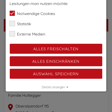
Leistungen man nutzen möchte:
Notwendige Cookies
Statistik
Kontakt
Externe Medien
ALLES FREISCHALTEN
ALLES EINSCHRÄNKEN
AUSWAHL SPEICHERN
Gondl-Stubn
Details anzeigen
Familie Huttegger
Impressum
|
Datenschutz
Oberalpendorf 115