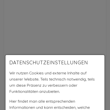
DATENSCHUTZEINSTELLUNGEN
Um diesen externen Inhalt sehen zu können,
Wir nutzen Cookies und externe Inhalte auf
musst Du aus Datenschutzgründen erst
unserer Website. Teils technisch notwendig, teils
zustimmen. Details können in der
um diese Präsenz zu verbessern oder
Datenschutzkonfiguration nachgelesen,
Funktionalitäten anzubieten.
konfiguriert sowie widerrufen werden.
Hier findet man alle entsprechenden
Informationen und kann entscheiden, welche
zustimmen