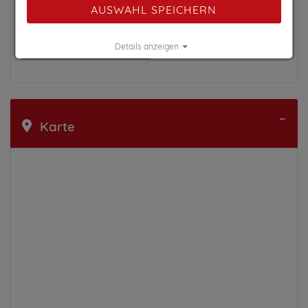
AUSWAHL SPEICHERN
Auf unserer Webseite finden Sie einen
unterhaltsamen Leitfaden, was Sie wo auf Ihrer
Details anzeigen
Fahrt ins Kleine Walsertal
zu sehen bekommen...
Impressum
|
Datenschutz
Karte