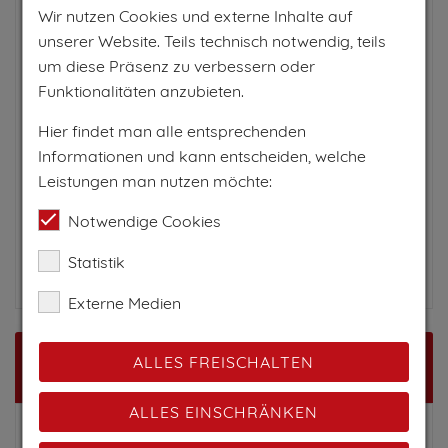
Schneepolster gebettet und die Region bietet
Wir nutzen Cookies und externe Inhalte auf
alles,was das Wintersportler-Herz begehrt. Egal ob
unserer Website. Teils technisch notwendig, teils
Skifahren, Snowboarden oder Langlaufen - hier ist
um diese Präsenz zu verbessern oder
alles möglich.
Funktionalitäten anzubieten.
Die schönste und längste Langlaufloipe des Tals
Hier findet man alle entsprechenden
beginnt dabei nur wenige Meter hinter unserem
Informationen und kann entscheiden, welche
Hotel.
Leistungen man nutzen möchte:
Der Walserbus bringt Sie zudem kostenlos und
Notwendige Cookies
bequem zu den nächsten Skischulen und
Statistik
Skigebieten des Kleinwalsertales.
Externe Medien
ALLES FREISCHALTEN
Anreise
ALLES EINSCHRÄNKEN
Tipp zur Anreise: