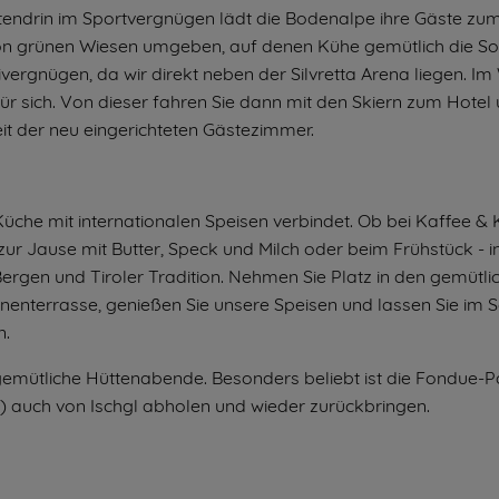
endrin im Sportvergnügen lädt die Bodenalpe ihre Gäste zu
von grünen Wiesen umgeben, auf denen Kühe gemütlich die 
vergnügen, da wir direkt neben der Silvretta Arena liegen. Im 
für sich. Von dieser fahren Sie dann mit den Skiern zum Hotel
 der neu eingerichteten Gästezimmer.
 Küche mit internationalen Speisen verbindet. Ob bei Kaffee 
ur Jause mit Butter, Speck und Milch oder beim Frühstück - i
rgen und Tiroler Tradition. Nehmen Sie Platz in den gemütli
nenterrasse, genießen Sie unsere Speisen und lassen Sie im
n.
mütliche Hüttenabende. Besonders beliebt ist die Fondue-Pa
 auch von Ischgl abholen und wieder zurückbringen.