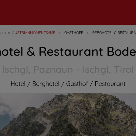
h hier:
AUSTRIANMOMENTS4ME
GASTHÖFE
BERGHOTEL & RESTAUR
otel & Restaurant Bod
Ischgl, Paznaun - Ischgl, Tirol
Hotel
Berghotel
Gasthof
Restaurant