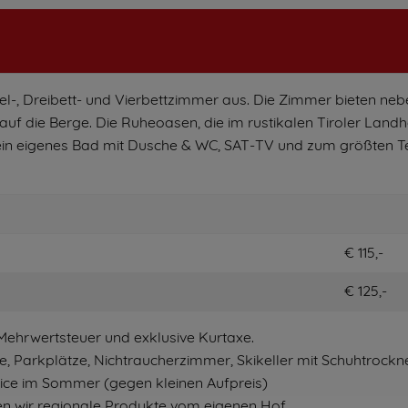
el-, Dreibett- und Vierbettzimmer aus. Die Zimmer bieten ne
f die Berge. Die Ruheoasen, die im rustikalen Tiroler Landh
 ein eigenes Bad mit Dusche & WC, SAT-TV und zum größten Te
€ 115,-
€ 125,-
 Mehrwertsteuer und exklusive Kurtaxe.
e, Parkplätze, Nichtraucherzimmer, Skikeller mit Schuhtrockne
vice im Sommer (gegen kleinen Aufpreis)
ren wir regionale Produkte vom eigenen Hof.