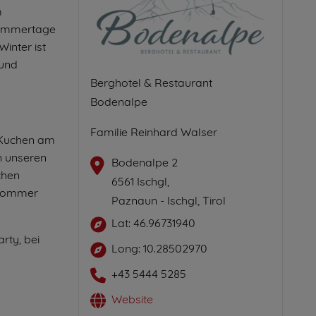
m
Sommertage
Winter ist
 und
Berghotel & Restaurant
Bodenalpe
Familie Reinhard Walser
& Kuchen am
n unseren
Bodenalpe 2
chen
6561 Ischgl,
 Sommer
Paznaun - Ischgl, Tirol
Lat: 46.96731940
rty, bei
Long: 10.28502970
+43 5444 5285
Website