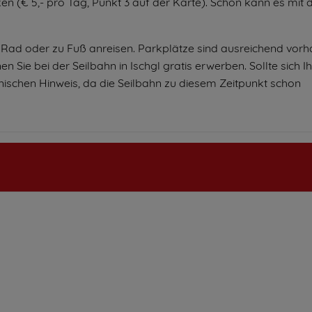
ken (€ 5,- pro Tag, Punkt 3 auf der Karte). Schon kann es mit
d oder zu Fuß anreisen. Parkplätze sind ausreichend vorh
ie bei der Seilbahn in Ischgl gratis erwerben. Sollte sich I
onischen Hinweis, da die Seilbahn zu diesem Zeitpunkt schon