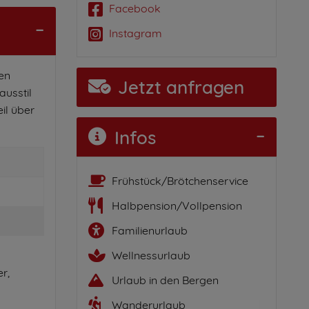
Facebook
Instagram
ben
Jetzt anfragen
ausstil
il über
Infos
Frühstück/Brötchenservice
Halbpension/Vollpension
Familienurlaub
Wellnessurlaub
r,
Urlaub in den Bergen
Wanderurlaub