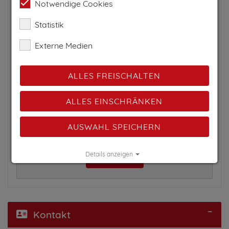
Notwendige Cookies
Statistik
Externe Medien
ALLES FREISCHALTEN
Um diesen externen Inhalt sehen zu können,
musst Du aus Datenschutzgründen erst
ALLES EINSCHRÄNKEN
zustimmen. Details können in der
Datenschutzkonfiguration nachgelesen,
AUSWAHL SPEICHERN
konfiguriert sowie widerrufen werden.
Details anzeigen
zustimmen
Impressum
|
Datenschutz
Kontakt