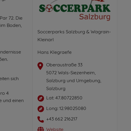
Par 72. Die
e im Boden,
Soccerparks Salzburg & Wagrain-
Kleinarl
indernisse
Hans Klegraefe
ßen.
Oberaustraße 33
5072 Wals-Siezenheim,
iten sich
Salzburg und Umgebung,
Salzburg
ro 4
Lat: 47.80722850
e und einen
Long: 12.98025080
+43 662 216217
Website