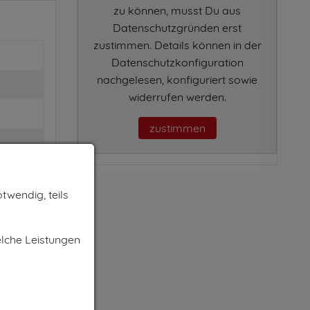
zu können, musst Du aus
Datenschutzgründen erst
zustimmen. Details können in der
Datenschutzkonfiguration
nachgelesen, konfiguriert sowie
widerrufen werden.
zustimmen
twendig, teils
elche Leistungen