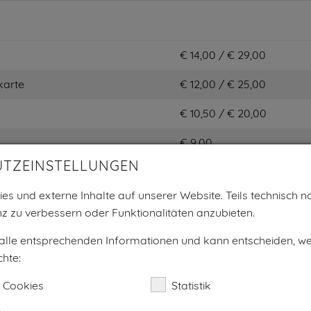
€ 14,00 / € 29,00
karte
€ 12,00 / € 25,00
€ 10,50 / € 20,00
€ 9,00
UTZEINSTELLUNGEN
€ 6,00
es und externe Inhalte auf unserer Website. Teils technisch no
10x zahlen, 11x spielen
z zu verbessern oder Funktionalitäten anzubieten.
ungen*
finden Sie hier.
 alle entsprechenden Informationen und kann entscheiden, w
hte:
 Cookies
Statistik