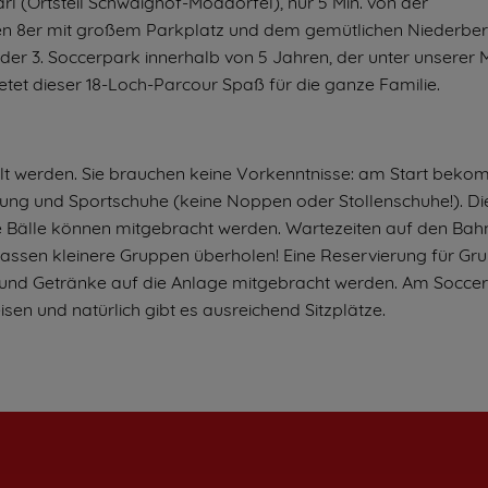
rl (Ortsteil Schwaighof-Moadörfel), nur 5 Min. von der
ten 8er mit großem Parkplatz und dem gemütlichen Niederber
der 3. Soccerpark innerhalb von 5 Jahren, der unter unserer
tet dieser 18-Loch-Parcour Spaß für die ganze Familie.
ielt werden. Sie brauchen keine Vorkenntnisse: am Start beko
dung und Sportschuhe (keine Noppen oder Stollenschuhe!). Di
ne Bälle können mitgebracht werden. Wartezeiten auf den Bah
n lassen kleinere Gruppen überholen! Eine Reservierung für Gr
n und Getränke auf die Anlage mitgebracht werden. Am Socce
isen und natürlich gibt es ausreichend Sitzplätze.