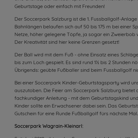
Geburtstage oder einfach mit Freunden!
Der Soccerpark Salzburg ist die 1. Fussballgolf-Anlage 
Bahnlängen belaufen sich auf 50 bis 175 m bei einer Sp
Netze, höher gelegene Töpfe, ja sogar ein Zweierbob v
Der Kreativität sind hier keine Grenzen gesetzt!
Der Ball wird mit dem Fuß - ohne Einsatz eines Schläg
bis zum Loch gespielt. Es sind rund 1½ bis 2 Stunden n
Übrigends: geübte Fußballer sind beim Fussballgolf nic
Bei einer Soccerpark Kinder-Geburtstagsparty wird uns
auszutoben. Die Feier am Soccerpark Salzburg bietet auc
fachkundiger Anleitung - mit dem Geburtstagskind und
Kinder sollte ein Erwachsener dabei sein. Das Geburtst
Gutschein für eine Runde Fußballgolf fürs nächste Mal.
Soccerpark Wagrain-Kleinarl: