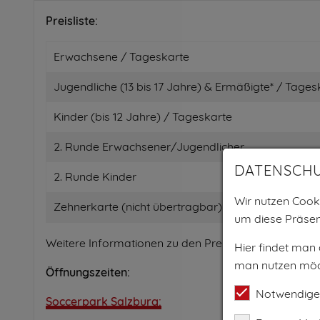
Preisliste:
Erwachsene / Tageskarte
Jugendliche (13 bis 17 Jahre) & Ermäßigte* / Tages
Kinder (bis 12 Jahre) / Tageskarte
2. Runde Erwachsener/Jugendlicher
DATENSCH
2. Runde Kinder
Wir nutzen Cooki
Zehnerkarte (nicht übertragbar)
um diese Präsen
Weitere Informationen zu den Preisen und Ermäßig
Hier findet man
man nutzen möc
Öffnungszeiten:
Notwendige
Soccerpark Salzburg: