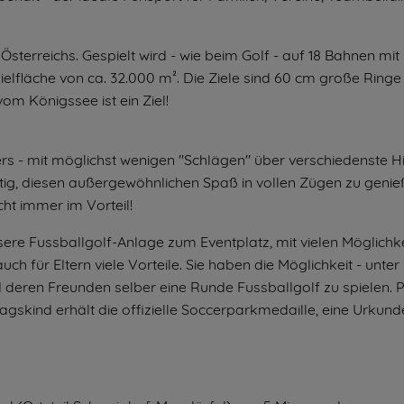
Österreichs. Gespielt wird - wie beim Golf - auf 18 Bahnen mit 
ielfläche von ca. 32.000 m². Die Ziele sind 60 cm große Ring
om Königssee ist ein Ziel!
ers - mit möglichst wenigen "Schlägen" über verschiedenste H
ötig, diesen außergewöhnlichen Spaß in vollen Zügen zu genie
ht immer im Vorteil!
ere Fussballgolf-Anlage zum Eventplatz, mit vielen Möglichke
h für Eltern viele Vorteile. Sie haben die Möglichkeit - unter
 deren Freunden selber eine Runde Fussballgolf zu spielen. P
agskind erhält die offizielle Soccerparkmedaille, eine Urkund