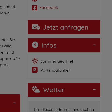
gstüberl.
Facebook
 Marke
Jetzt anfragen
mmen Sie
Infos
e Bälle
nen sind
uppen ab 10
Sommer geöffnet
rpark-
Parkmöglichkeit
Wetter
Um diesen externen Inhalt sehen