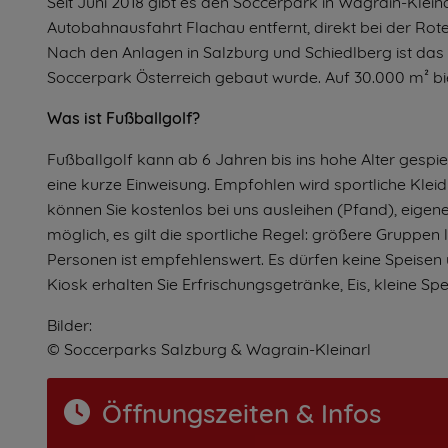
Seit Juni 2018 gibt es den Soccerpark in Wagrain-Kleina
Autobahnausfahrt Flachau entfernt, direkt bei der Ro
Nach den Anlagen in Salzburg und Schiedlberg ist das 
Soccerpark Österreich gebaut wurde. Auf 30.000 m² bie
Was ist Fußballgolf?
Fußballgolf kann ab 6 Jahren bis ins hohe Alter gesp
eine kurze Einweisung. Empfohlen wird sportliche Klei
können Sie kostenlos bei uns ausleihen (Pfand), eige
möglich, es gilt die sportliche Regel: größere Gruppe
Personen ist empfehlenswert. Es dürfen keine Speise
Kiosk erhalten Sie Erfrischungsgetränke, Eis, kleine Spe
Bilder:
© Soccerparks Salzburg & Wagrain-Kleinarl
Öffnungszeiten & Infos