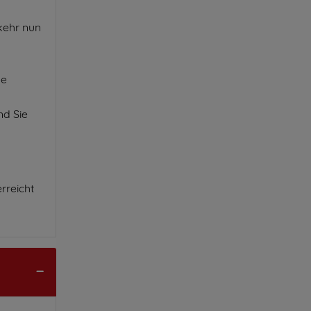
kehr nun
ße
nd Sie
rreicht