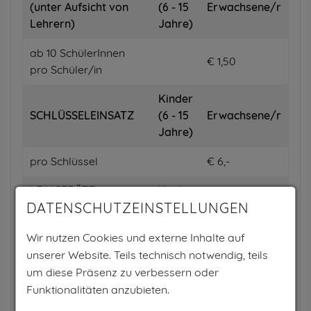
(unter Aufsicht von
(6 - 15
Erwachsene/r
Lehrern)
Jahre)
ab 10 SchülerInnen
€ 1,50
pro Schüler/in
Kinder
SCHLÜSSELEINSATZ
(6 - 15
Erwachsene/r
Jahre)
pro Schlüssel
€ 6,-
LEIHGERÄTE
Kinder
DATENSCHUTZEINSTELLUNGEN
(Sonnenschirm,
(6 - 15
Erwachsene/r
Liege)
Jahre)
Wir nutzen Cookies und externe Inhalte auf
Miete pro Gerät und
unserer Website. Teils technisch notwendig, teils
€ 5,-
Tag
um diese Präsenz zu verbessern oder
Funktionalitäten anzubieten.
Einsatz pro Gerät und
€ 10,-