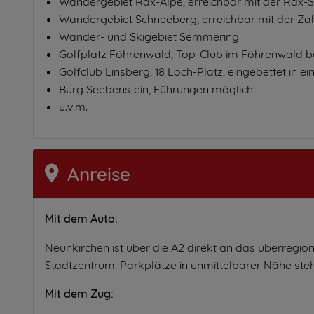
Wandergebiet Rax-Alpe, erreichbar mit der Rax-Se
Wandergebiet Schneeberg, erreichbar mit der 
Wander- und Skigebiet Semmering
Golfplatz Föhrenwald, Top-Club im Föhrenwald b
Golfclub Linsberg, 18 Loch-Platz, eingebettet in 
Burg Seebenstein, Führungen möglich
u.v.m.
Anreise
Mit dem Auto:
Neunkirchen ist über die A2 direkt an das überregio
Stadtzentrum. Parkplätze in unmittelbarer Nähe ste
Mit dem Zug: