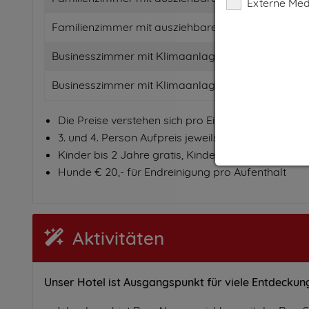
Externe Med
Familienzimmer mit ausziehbarer Sitzgarnitur als 
Businesszimmer mit Klimaanlage als EZ
Businesszimmer mit Klimaanlage als DZ
Die Preise verstehen sich pro Einheit inkl. Frühstü
3. und 4. Person Aufpreis jeweils € 45,-
Kinder bis 2 Jahre gratis, Kinder von 3 - 12 Jahren 
Hunde € 20,- für Endreinigung pro Aufenthalt
Aktivitäten
Unser Hotel ist Ausgangspunkt für viele Entdeckun