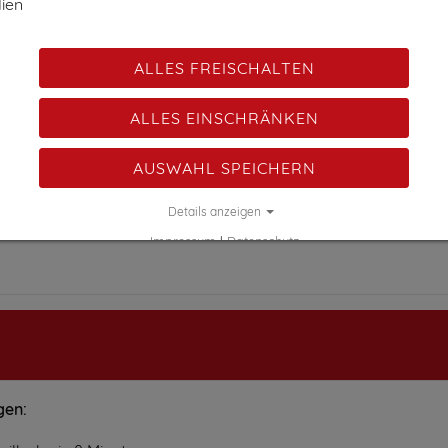
ien
DZ
€ 135,-
ALLES FREISCHALTEN
€ 95,-
ALLES EINSCHRÄNKEN
€ 135,-
AUSWAHL SPEICHERN
ck pro Nacht.
Details anzeigen
€ 35,-
Impressum
|
Datenschutz
gen: