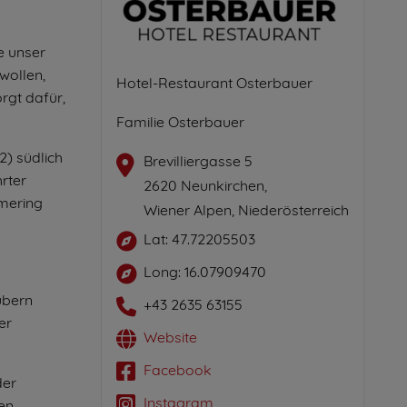
e unser
wollen,
Hotel-Restaurant Osterbauer
rgt dafür,
Familie Osterbauer
2) südlich
Brevilliergasse 5
rter
2620 Neunkirchen,
mering
Wiener Alpen, Niederösterreich
Lat: 47.72205503
Long: 16.07909470
ubern
+43 2635 63155
er
Website
Facebook
der
Instagram
en