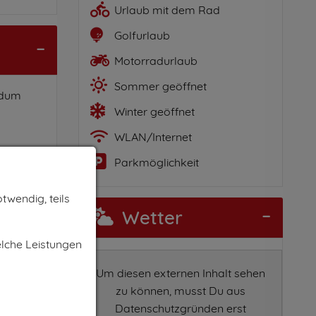
Urlaub mit dem Rad
Golfurlaub
Motorradurlaub
Sommer geöffnet
ndum
Winter geöffnet
WLAN/Internet
Parkmöglichkeit
twendig, teils
Wetter
elche Leistungen
Um diesen externen Inhalt sehen
zu können, musst Du aus
Datenschutzgründen erst