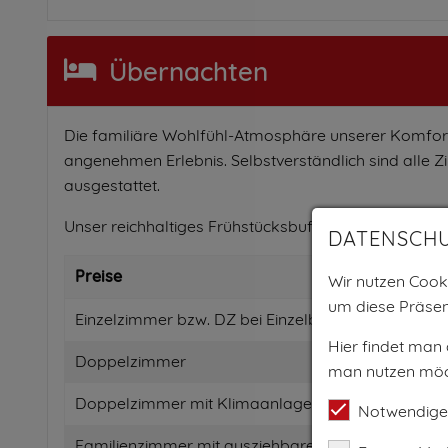
Übernachten
Die familiäre Wohlfühl-Atmosphäre unserer Komfo
angenehmen Erlebnis. Selbstverständlich sind alle 
ausgestattet.
Unser reichhaltiges Frühstücksbuffet lässt Sie gleich 
DATENSCH
Preise
Wir nutzen Cooki
um diese Präsen
Einzelzimmer bzw. DZ bei Einzelbelegung
Hier findet man
Doppelzimmer
man nutzen möc
Doppelzimmer mit Klimaanlage
Notwendige
Familienzimmer mit ausziehbarer Sitzgarnitur als 