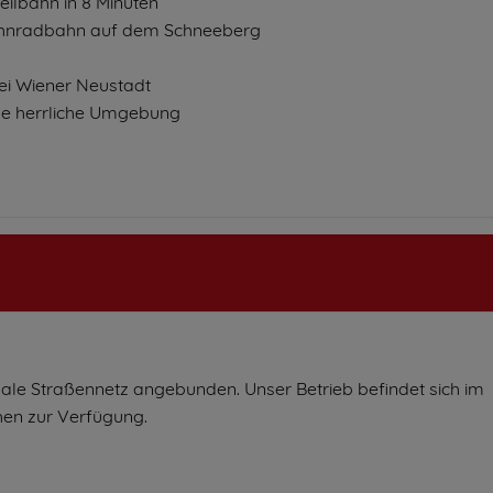
ilbahn in 8 Minuten
Zahnradbahn auf dem Schneeberg
ei Wiener Neustadt
eine herrliche Umgebung
nale Straßennetz angebunden. Unser Betrieb befindet sich im
hen zur Verfügung.