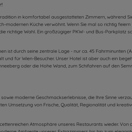
r!
Tradition in komfortabel ausgestatteten Zimmern, während Si
isch-modernen Küche verwöhnt. Wenn Sie mal so richtig feiern 
 die richtige Wahl. Ein großzügiger PKW- und Bus-Parkplatz so
n ist durch seine zentrale Lage - nur ca. 45 Fahrminunten (A
lt und für Wien-Besucher. Unser Hotel ist aber auch ein begeh
Schneeberg oder die Hohe Wand, zum Schifahren auf den Sem
e sowie moderne Geschmackserlebnisse, die Ihre Sinne verza
en Umsetzung von Frische, Qualität, Regionalität und kreativ
 facettenreichen Atmosphäre unseres Restaurants wieder. Von 
moderne Ambiente unseres Extrazimmers bis hin zum elegant