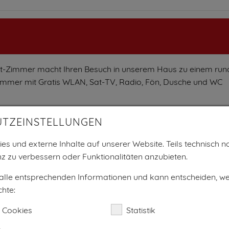
rt-Zimmer macht Ihren Besuch in unserem Haus zu einem ru
Zimmer mit Gratis WLAN, Sat-TV, Radio, Fön, Dusche und WC
so richtig gut in den Tag starten.
UTZEINSTELLUNGEN
es und externe Inhalte auf unserer Website. Teils technisch no
z zu verbessern oder Funktionalitäten anzubieten.
€ 82,40
 alle entsprechenden Informationen und kann entscheiden, w
€ 120,-
hte:
€ 135,-
 Cookies
Statistik
EZ
€ 90,-