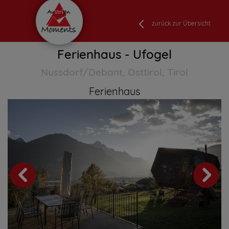
zurück zur Übersicht
Ferienhaus - Ufogel
Nussdorf/Debant, Osttirol, Tirol
Ferienhaus