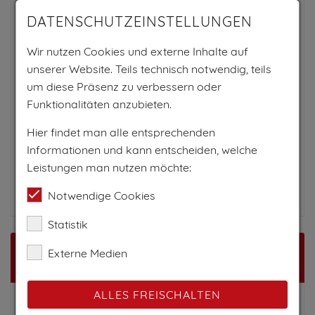
auf der B100 Drautal Straße Richtung Lienz -
DATENSCHUTZEINSTELLUNGEN
durch das Drautal bis Lienz - in Lienz Richtung
Nußdorf-Debant / Debant - im Ort Richtung
Wir nutzen Cookies und externe Inhalte auf
Gaimberg fahren - auf die Gaimbergstraße.
unserer Website. Teils technisch notwendig, teils
Letzter Abschnitt (wichtig zu wissen):
um diese Präsenz zu verbessern oder
Funktionalitäten anzubieten.
Das Ufogel liegt leicht erhöht am Hang und
dieStraße ist steil und kurvig. Parkmöglichkeiten
Hier findet man alle entsprechenden
sind in der Nähe vorhanden, Navigation kann dich
Informationen und kann entscheiden, welche
eventuell nur bis Debant führen, dann auf
Leistungen man nutzen möchte:
Beschilderung zu Gaimberg achten.
Notwendige Cookies
Statistik
Externe Medien
Karte
ALLES FREISCHALTEN