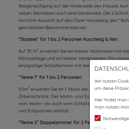
Stiegenaufgang auf der Hinterseite des Hauses komm
neben Stilmöbeln auch eine Garderobe. Die 2 Schla
herrliche Aussicht auf den Ötzer Hausberg, den "Ac
gemütlichen Beisammensein ein.
"Stadele" für 1 bis 2 Personen Kuschelig & fein:
Auf 35 m² erwarten Sie ein kleiner Wohnraum mit inte
Klimaanlage und ein kleiner Wintergarten. Für roma
einzigartige Schlafzimmer mit dem wunderschönen g
DATENSCH
"Tenne 1" für 1 bis 2 Personen:
Wir nutzen Cooki
um diese Präsen
50m² erwarten Sie im 1. Stock der Scheune. Schlafe
Zirbenschrank. Der Wohn- und Essbereich mit kompl
Hier findet man
vom Wohn- als auch vom Schlafzimmer gelangt man 
man nutzen möc
und Entspannen einlädt.
Notwendige
"Tenne 2" Doppelzimmer für 2 Personen: