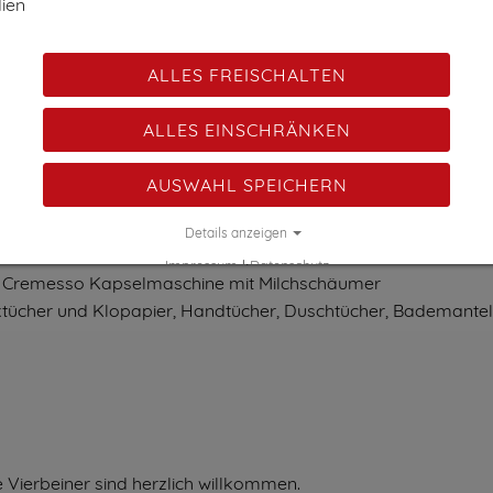
ien
erienwohnung buchbar!
ett mit offenem Zirben-Schrank, Kabel-TV und einer kleinen 
ALLES FREISCHALTEN
aschbecken und WC. Außerdem haben wir für Sie eine Nespr
ALLES EINSCHRÄNKEN
AUSWAHL SPEICHERN
tet:
Details anzeigen
ektroherd mit Backofen, Geschirrspüler, Wasserkocher, Soda St
Impressum
|
Datenschutz
ner Cremesso Kapselmaschine mit Milchschäumer
tücher und Klopapier, Handtücher, Duschtücher, Bademante
 Vierbeiner sind herzlich willkommen.