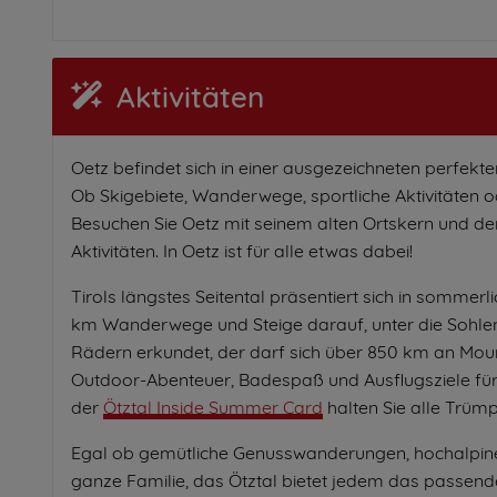
Aktivitäten
Oetz befindet sich in einer ausgezeichneten perfekten
Ob Skigebiete, Wanderwege, sportliche Aktivitäten od
Besuchen Sie Oetz mit seinem alten Ortskern und de
Aktivitäten. In Oetz ist für alle etwas dabei!
Tirols längstes Seitental präsentiert sich in somme
km Wanderwege und Steige darauf, unter die Sohlen 
Rädern erkundet, der darf sich über 850 km an Moun
Outdoor-Abenteuer, Badespaß und Ausflugsziele für 
der
Ötztal Inside Summer Card
halten Sie alle Trümp
Egal ob gemütliche Genusswanderungen, hochalpin
ganze Familie, das Ötztal bietet jedem das passend