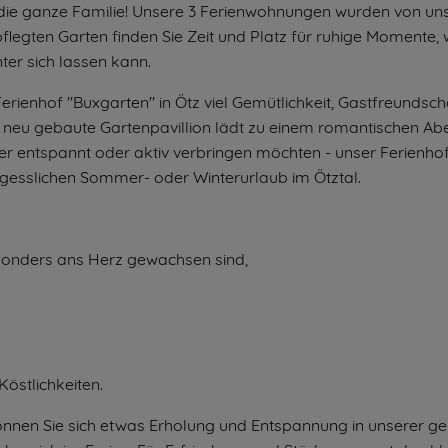
ie ganze Familie! Unsere 3 Ferienwohnungen wurden von uns 
flegten Garten finden Sie Zeit und Platz für ruhige Momente,
ter sich lassen kann.
rienhof "Buxgarten" in Ötz viel Gemütlichkeit, Gastfreundscha
 neu gebaute Gartenpavillion lädt zu einem romantischen A
er entspannt oder aktiv verbringen möchten - unser Ferienhof 
rgesslichen Sommer- oder Winterurlaub im Ötztal.
sonders ans Herz gewachsen sind,
Köstlichkeiten.
önnen Sie sich etwas Erholung und Entspannung in unserer g