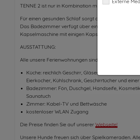
Externe Med
TENNE 2 ist nur in Kombination mit einer unserer F
Für einen gesunden Schlaf sorgt das Zirben-Doppelb
Das Badezimmer verfügt über eine Regendusche, W
Kapselmaschine mit einigen Kapseln bereitgestellt.
AUSSTATTUNG:
Alle unsere Ferienwohnungen sind bestens ausgestat
Küche: reichlich Geschirr, Gläser, Mikrowelle, El
Eierkocher, Kühlschrank, Geschirrtücher und ei
Badezimmer: Fön, Duschgel, Handseife, Kosmetik
Saunatuch
Zimmer: Kabel-TV und Bettwäsche
kostenloser WLAN Zugang
Die Preise finden Sie auf unserer
Webseite!
Unsere Hunde freuen sich über Spielkameraden. Alle