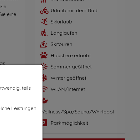
Sie
Urlaub mit dem Rad
ie eine
Skiurlaub
Langlaufen
Skitouren
Haustiere erlaubt
Das
Sommer geöffnet
Winter geöffnet
twendig, teils
WLAN/Internet
g.Sowohl
elche Leistungen
Wellness/Spa/Sauna/Whirlpool
weilen
Parkmöglichkeit