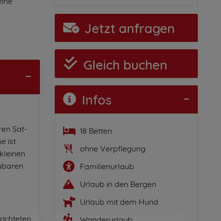
eine
Jetzt anfragen
Gleich buchen
Infos
ren Sat-
18 Betten
e ist
ohne Verpflegung
kleinen
hbaren
Familienurlaub
Urlaub in den Bergen
Urlaub mit dem Hund
richteten
Wanderurlaub