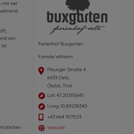
mit viel
 während
ft,
bend am
Ferienhof Buxgarten
ist
Familie Wilhelm
Piburger Straße 4
6433 Oetz,
Ötztal, Tirol
Lat: 47.20355645
Long: 10.89238340
+43 664 1517523
emütlichen
Website