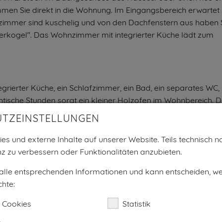
en Sie direkt in die Wohnung. Im Eingangsbereich erwartet 
fzimmer sind kuschelig und von den Dachfenstern aus haben S
herkogel". Das Wohnzimmer mit integrierter Küche lädt zum
grierter Küche, ein Schlafzimmer, ein Bad, ein separates WC,
ntische Stunden sorgt ein kleiner Holzofen im Wohnbereich. 
roßen Bett rundet unser Stadele ab.
UTZEINSTELLUNGEN
es und externe Inhalte auf unserer Website. Teils technisch no
z zu verbessern oder Funktionalitäten anzubieten.
n Sie sich gesund - im Zirben-Doppelbett und dem offenen
ett ausgestatteter Küche bildet den Mittelpunkt der Wohnun
 alle entsprechenden Informationen und kann entscheiden, w
auf den Balkon, der mit Liegestühlen und Sitzecke zum Ver
hte:
 Cookies
Statistik