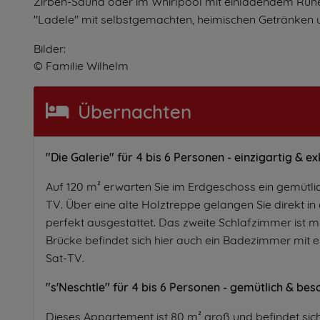
Zirben-Sauna oder im Whirlpool mit einladendem Ruheb
"Ladele" mit selbstgemachten, heimischen Getränken u
Bilder:
© Familie Wilhelm
Übernachten
"Die Galerie" für 4 bis 6 Personen - einzigartig & ex
Auf 120 m² erwarten Sie im Erdgeschoss ein gemüt
TV. Über eine alte Holztreppe gelangen Sie direkt i
perfekt ausgestattet. Das zweite Schlafzimmer ist m
Brücke befindet sich hier auch ein Badezimmer mi
Sat-TV.
"s'Neschtle" für 4 bis 6 Personen - gemütlich & bes
Dieses Appartement ist 80 m² groß und befindet sic