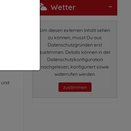
Wetter
Sitzecke.
esso-
Um diesen externen Inhalt sehen
zu können, musst Du aus
Datenschutzgründen erst
zustimmen. Details können in der
Datenschutzkonfiguration
nachgelesen, konfiguriert sowie
ream,
widerrufen werden.
l und
zustimmen