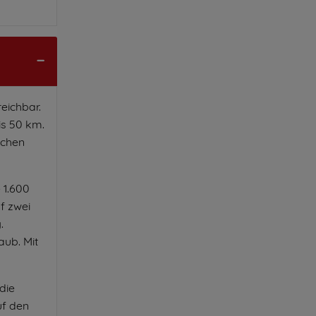
reichbar.
is 50 km.
ichen
 1.600
f zwei
.
aub. Mit
die
uf den