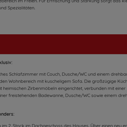
ereich im Freien. Für Erfrischung und Stärkung sorgt das kl
nd Spezialitäten.
klusiv:
liches Schlafzimmer mit Couch, Dusche/WC und einem drehba
n den Wohnbereich mit kuscheligem Sofa. Die großzügige Küch
it heimischen Zirbenmöbeln eingerichtet, verbunden mit einer 
t einer freistehenden Badewanne, Dusche/WC sowie einem dre
onders:
h im 2. Stock im Dachgeschoss des Hauses. Über einen neu er