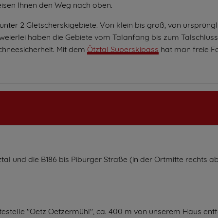
isen Ihnen den Weg nach oben.
runter 2 Gletscherskigebiete. Von klein bis groß, von ursprüngl
weierlei haben die Gebiete vom Talanfang bis zum Talschlus
chneesicherheit. Mit dem
Ötztal Superskipass
hat man freie Fa
tal und die B186 bis Piburger Straße (in der Ortmitte rechts a
estelle "Oetz Oetzermühl", ca. 400 m von unserem Haus entf