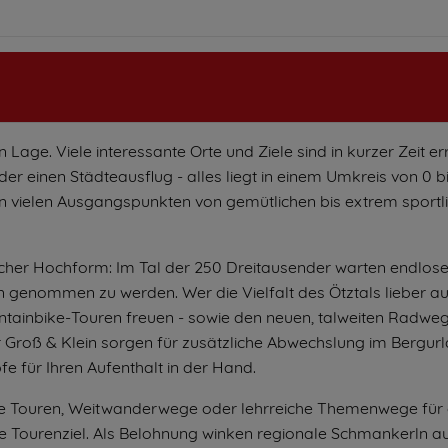
 Lage. Viele interessante Orte und Ziele sind in kurzer Zeit er
er einen Städteausflug - alles liegt in einem Umkreis von 0 b
n vielen Ausgangspunkten von gemütlichen bis extrem sportl
rlicher Hochform: Im Tal der 250 Dreitausender warten endlose
genommen zu werden. Wer die Vielfalt des Ötztals lieber au
tainbike-Touren freuen - sowie den neuen, talweiten Radweg
Groß & Klein sorgen für zusätzliche Abwechslung im Bergurl
fe für Ihren Aufenthalt in der Hand.
e Touren, Weitwanderwege oder lehrreiche Themenwege für 
e Tourenziel. Als Belohnung winken regionale Schmankerln a