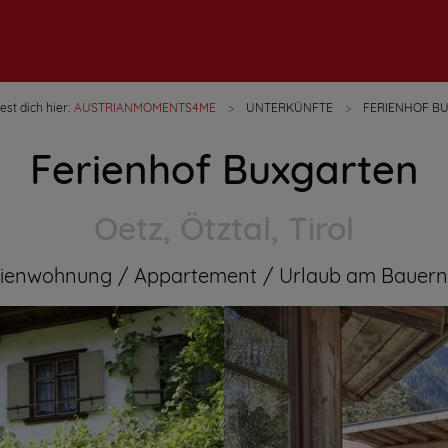
st dich hier:
AUSTRIANMOMENTS4ME
UNTERKÜNFTE
FERIENHOF B
Ferienhof Buxgarten
Oetz, Ötztal, Tirol
rienwohnung
Appartement
Urlaub am Bauern