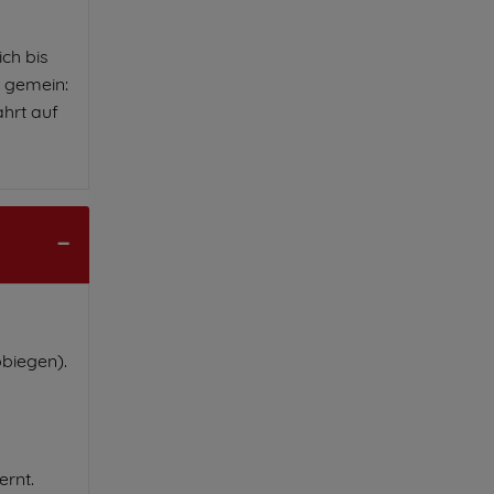
ich bis
s gemein:
hrt auf
bbiegen).
ernt.