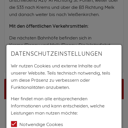
die S33 nach Krems und über die B3 Richtung Melk
und danach weiter bis nach Weißenkirchen.
Mit den öffentlichen Verkehrsmitteln:
Die nächsten Bahnhöfe befinden sich in
Krems/Donau und Melk/Donau. Die Weiterfahrt
von dort empfiehlt sich mit dem Bus nach
DATENSCHUTZEINSTELLUNGEN
Weißenkirchen.
Wir nutzen Cookies und externe Inhalte auf
unserer Website. Teils technisch notwendig, teils
um diese Präsenz zu verbessern oder
Funktionalitäten anzubieten.
Karte
Hier findet man alle entsprechenden
Informationen und kann entscheiden, welche
Leistungen man nutzen möchte:
Notwendige Cookies