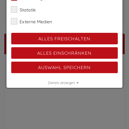
rechts ab in Richtung Ladis. Bereits nach 50 m sehen
Statistik
Sie unser Haus Talblick auf der rechten Seite.
Externe Medien
ALLES FREISCHALTEN
Karte
ALLES EINSCHRÄNKEN
AUSWAHL SPEICHERN
Details anzeigen
Impressum
|
Datenschutz