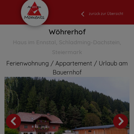
zurück zur Übersicht
Wöhrerhof
Haus im Ennstal, Schladming-Dachstein,
Steiermark
Ferienwohnung
Appartement
Urlaub am
Bauernhof