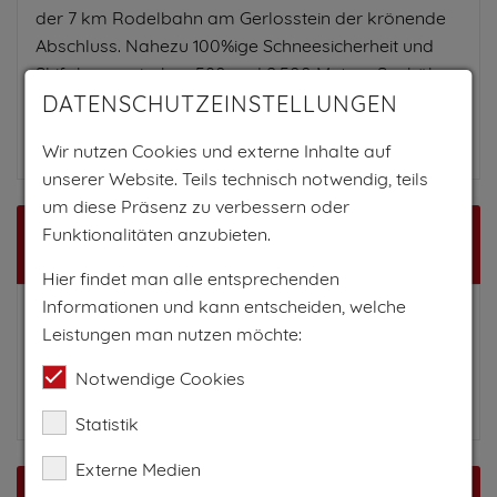
der 7 km Rodelbahn am Gerlosstein der krönende
Abschluss. Nahezu 100%ige Schneesicherheit und
Skifahren zwischen 580 und 2.500 Metern Seehöhe
garantieren den perfekten Winterurlaub für die
DATENSCHUTZEINSTELLUNGEN
ganze Familie.
Wir nutzen Cookies und externe Inhalte auf
unserer Website. Teils technisch notwendig, teils
um diese Präsenz zu verbessern oder
Funktionalitäten anzubieten.
Anreise
Hier findet man alle entsprechenden
Informationen und kann entscheiden, welche
Mit dem Auto:
Leistungen man nutzen möchte:
Von Innsbruck oder Salzburg kommend - Richtung
Notwendige Cookies
Zillertal - erste Ausfahrt Zell am Ziller.
Statistik
Externe Medien