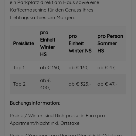
ein Parkplatz direkt am Haus sowie eine
Kaffeemaschine für den Genuss Ihres
Lieblingskaffees am Morgen.
pro
pro
pro Person
Einheit
Preisliste
Einheit
Sommer
Winter
Winter NS
HS
HS
Top 1
ab € 160,-
ab € 130,-
ab € 47,-
ab €
Top 2
ab € 325,-
ab € 47,-
400,-
Buchungsinformation:
Preise / Winter: sind Richtpreise in Euro pro
Apartment/Nacht inkl. Ortstaxe
Preise / Sommer : pro Person/Nacht inkl. Ortstaxe