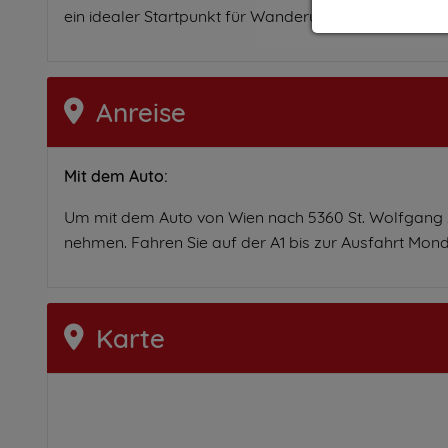
ein idealer Startpunkt für Wanderungen, Spaziergän
Anreise
Mit dem Auto:
Um mit dem Auto von Wien nach 5360 St. Wolfgang z
nehmen. Fahren Sie auf der A1 bis zur Ausfahrt Mond
Karte