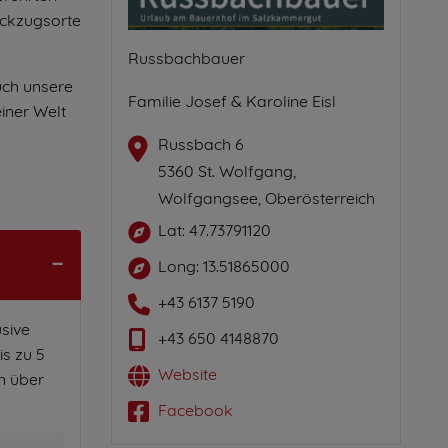
ückzugsorte
Russbachbauer
uch unsere
Familie Josef & Karoline Eisl
iner Welt
Russbach 6
5360 St. Wolfgang,
Wolfgangsee, Oberösterreich
Lat: 47.73791120
Long: 13.51865000
+43 6137 5190
usive
+43 650 4148870
is zu 5
Website
n über
Facebook