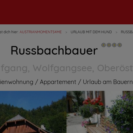
t dich hier:
AUSTRIANMOMENTS4ME
URLAUB MIT DEM HUND
RUSSB
Russbachbauer
lfgang, Wolfgangsee, Oberöst
rienwohnung
Appartement
Urlaub am Bauern