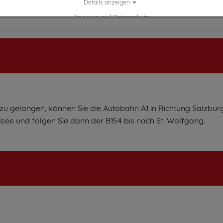
Details anzeigen
ge, Berg- oder Radtouren.
Impressum
|
Datenschutz
u gelangen, können Sie die Autobahn A1 in Richtung Salzbur
see und folgen Sie dann der B154 bis nach St. Wolfgang.