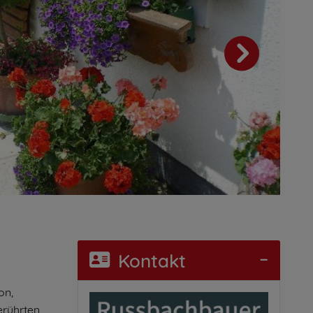
Kontakt
on,
erührten