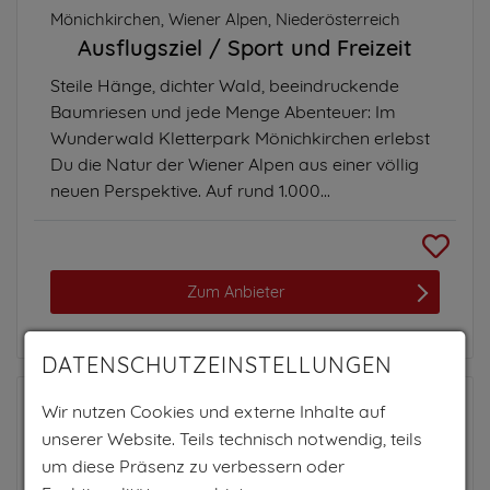
Mönichkirchen, Wiener Alpen, Niederösterreich
Ausflugsziel
Sport und Freizeit
Steile Hänge, dichter Wald, beeindruckende
Baumriesen und jede Menge Abenteuer: Im
Wunderwald Kletterpark Mönichkirchen erlebst
Du die Natur der Wiener Alpen aus einer völlig
neuen Perspektive. Auf rund 1.000...
Zum Anbieter
DATENSCHUTZEINSTELLUNGEN
Wir nutzen Cookies und externe Inhalte auf
HOTEL JÄGERHOF
unserer Website. Teils technisch notwendig, teils
Zams, Ferienregion TirolWest, Tirol
um diese Präsenz zu verbessern oder
Hotel
Wellnesshotel
Massagen
Fitne