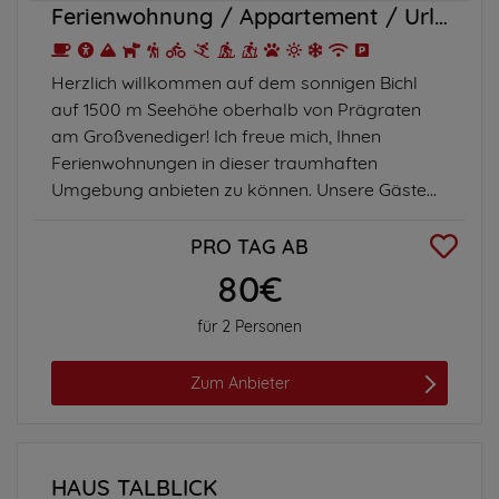
Ferienwohnung
Appartement
Urlaub am Bauernhof
Impressum
|
Datenschutz
Herzlich willkommen auf dem sonnigen Bichl
auf 1500 m Seehöhe oberhalb von Prägraten
am Großvenediger! Ich freue mich, Ihnen
Ferienwohnungen in dieser traumhaften
Umgebung anbieten zu können. Unsere Gäste...
PRO TAG AB
80€
für 2 Personen
Zum Anbieter
HAUS TALBLICK