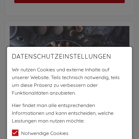
DATENSCHUTZEINSTELLUNGEN
Wir nutzen Cookies und externe Inhalte auf
unserer Website. Teils technisch notwendig, teils
um diese Präsenz zu verbessern oder
Funktionalitäten anzubieten.
Hier findet man alle entsprechenden
Informationen und kann entscheiden, welche
OLIVER COOKING
Leistungen man nutzen möchte:
Wals-Siezenheim, Salzburg und Umgebung, Salzburg
Kochworkshops
Notwendige Cookies
Ich lade Sie zu einem unvergesslichen