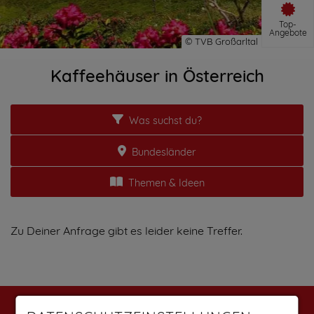
Top-
Angebote
Kaffeehäuser in Österreich
Was suchst du?
Bundesländer
Themen & Ideen
Zu Deiner Anfrage gibt es leider keine Treffer.