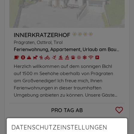
INNERKRATZERHOF
Prägraten, Osttirol, Tirol
Ferienwohnung
Appartement
Urlaub am Bauernhof
Herzlich willkommen auf dem sonnigen Bichl
auf 1500 m Seehöhe oberhalb von Prägraten
am Großvenediger! Ich freue mich, Ihnen
Ferienwohnungen in dieser traumhaften
Umgebung anbieten zu können. Unsere Gäste...
PRO TAG AB
80€
DATENSCHUTZEINSTELLUNGEN
für 2 Personen