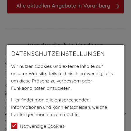
Alle aktuellen Angebote in Vorarlberg
Wanderurlaub in Voarlberg
DATENSCHUTZEINSTELLUNGEN
Du planst einen Wanderurlaub im wunderschönen
Vorarlberg? Dann bist Du hier genau richtig! Vorarlberg
Wir nutzen Cookies und externe Inhalte auf
bietet eine Vielzahl von Wanderwegen durch
unserer Website. Teils technisch notwendig, teils
beeindruckende Landschaften, von hohen Bergen über
um diese Präsenz zu verbessern oder
idyllische Täler bis hin zu malerischen Seen. In den
Funktionalitäten anzubieten.
gemütlichen Wanderhotels der Region kannst Du nach
einem aktiven Tag in der Natur entspannen und Dich
Hier findet man alle entsprechenden
verwöhnen lassen. Erlebe die unberührte Natur
Informationen und kann entscheiden, welche
Vorarlbergs beim Wandern und entdecke die vielfältigen
Leistungen man nutzen möchte:
Möglichkeiten, die dieses Bundesland zu bieten hat. Egal
Notwendige Cookies
ob anspruchsvolle Gipfeltouren oder gemütliche