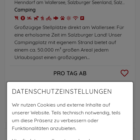
Henndorf am Wallersee, Salzburger Seenland, Salzburg
Camping
Großzügige Stellplätze direkt am Wallersee: Für
eine erholsame Zeit im Salzburger Land! Unser
Campingplatz mit eigenem Strand bietet auf
einem ca. 50.000 m² großen Areal jedem
Urlaubsgast einen großzügigen...
PRO TAG AB
17€
DATENSCHUTZEINSTELLUNGEN
pro Person und Stellplatz
Wir nutzen Cookies und externe Inhalte auf
Zum Anbieter
unserer Website. Teils technisch notwendig, teils
um diese Präsenz zu verbessern oder
Funktionalitäten anzubieten.