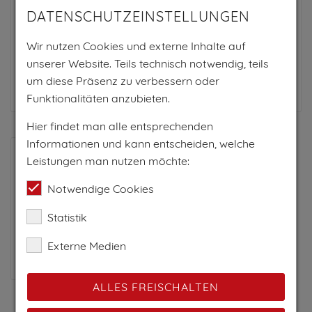
PRO TAG AB
DATENSCHUTZEINSTELLUNGEN
95€
Wir nutzen Cookies und externe Inhalte auf
für bis zu 4 Personen
unserer Website. Teils technisch notwendig, teils
um diese Präsenz zu verbessern oder
Zum Anbieter
Funktionalitäten anzubieten.
Hier findet man alle entsprechenden
Informationen und kann entscheiden, welche
Leistungen man nutzen möchte:
Notwendige Cookies
Statistik
Ferienwohnung Haus
Externe Medien
Elfriede
ALLES FREISCHALTEN