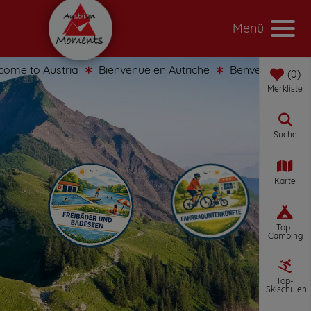
Menü
e to Austria
Bienvenue en Autriche
Benvenuti in Austri
0
Merkliste
Suche
Karte
Top-
Camping
Top-
Skischulen