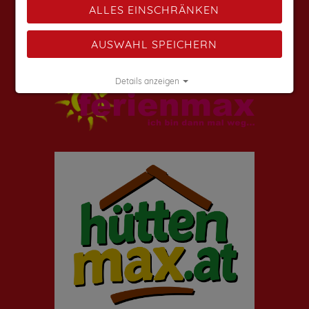
ALLES EINSCHRÄNKEN
Weitere Angebote findest du auf:
AUSWAHL SPEICHERN
Details anzeigen
Impressum
|
Datenschutz