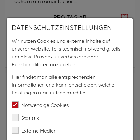
daheim am romantischen...
PRO TAG AB
65€
DATENSCHUTZEINSTELLUNGEN
für 2 Personen
Wir nutzen Cookies und externe Inhalte auf
unserer Website. Teils technisch notwendig, teils
Zum Anbieter
um diese Präsenz zu verbessern oder
Funktionalitäten anzubieten.
Hier findet man alle entsprechenden
Informationen und kann entscheiden, welche
Leistungen man nutzen möchte:
Notwendige Cookies
Statistik
Externe Medien