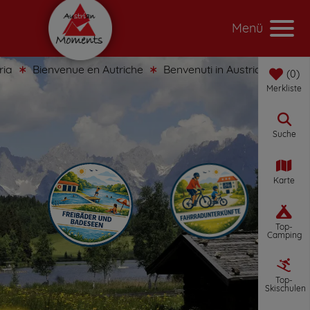
Menü
ue en Autriche
Benvenuti in Austria
Bienvenido a Austri
0
Merkliste
Suche
Karte
Top-
Camping
Top-
Skischulen