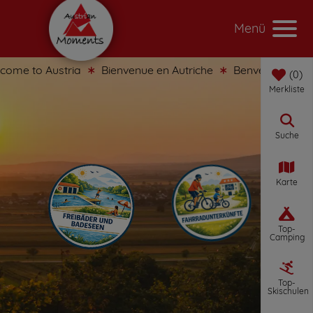
Menü
me to Austria
Bienvenue en Autriche
Benvenuti in Austr
0
Merkliste
Suche
Karte
Top-
Camping
Top-
Skischulen