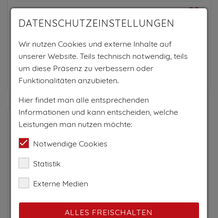
PRO TAG
DATENSCHUTZEINSTELLUNGEN
225€
Wir nutzen Cookies und externe Inhalte auf
pro Person
unserer Website. Teils technisch notwendig, teils
um diese Präsenz zu verbessern oder
Zum Anbieter
Funktionalitäten anzubieten.
Hier findet man alle entsprechenden
Informationen und kann entscheiden, welche
Leistungen man nutzen möchte:
Notwendige Cookies
Statistik
Externe Medien
Das Ronacher Therme
& Spa Resort
ALLES FREISCHALTEN