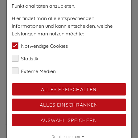
Hotel
Restaurant
Funktionalitäten anzubieten.
60
Hier findet man alle entsprechenden
Herzlich willkommen im Hotel-Restaurant
Informationen und kann entscheiden, welche
Osterbauer! In unserem Hotelbetrieb finden Sie
Gemütlichkeit und Tradition in komfortabel
Leistungen man nutzen möchte:
ausgestatteten Zimmern, während Sie unser
Notwendige Cookies
Restaurant mit kulinarischen...
Statistik
PRO TAG AB
Externe Medien
120€
für 2 Personen
ALLES FREISCHALTEN
Zum Anbieter
ALLES EINSCHRÄNKEN
AUSWAHL SPEICHERN
Details anzeigen