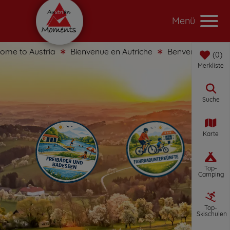
Menü
 to Austria
Bienvenue en Autriche
Benvenuti in Austria
0
Merkliste
Suche
Karte
Top-
Camping
Top-
Skischulen