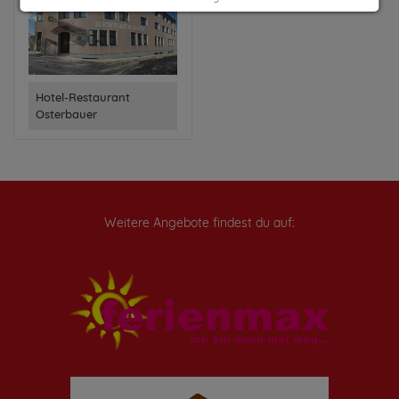
Impressum
|
Datenschutz
Hotel-Restaurant
Osterbauer
Weitere Angebote findest du auf: