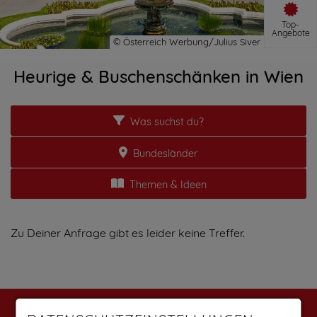
Top-
Angebote
Heurige & Buschenschänken in Wien
Was suchst du?
Bundesländer
Themen & Ideen
Zu Deiner Anfrage gibt es leider keine Treffer.