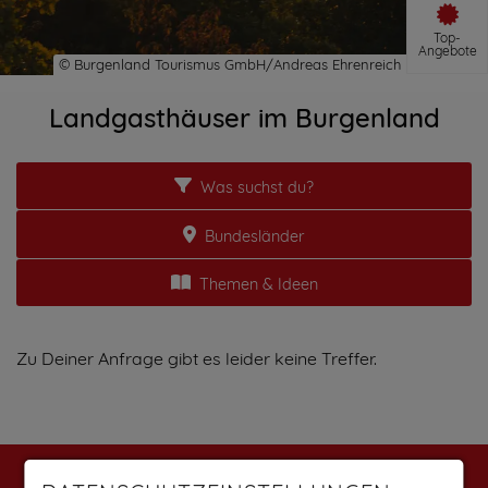
Top-
Angebote
Landgasthäuser im Burgenland
Was suchst du?
Bundesländer
Themen & Ideen
Zu Deiner Anfrage gibt es leider keine Treffer.