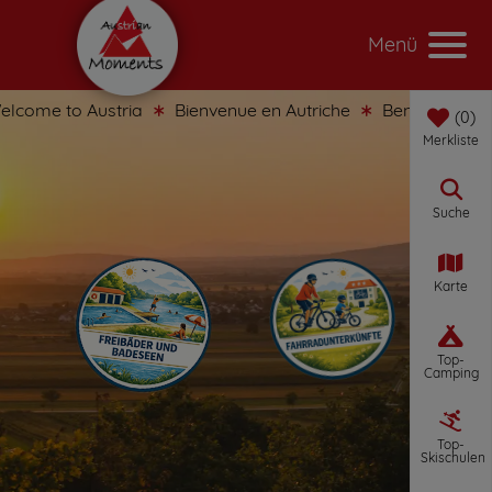
Menü
come to Austria
Bienvenue en Autriche
Benvenuti in Au
0
Merkliste
Suche
Karte
Top-
Camping
Top-
Skischulen