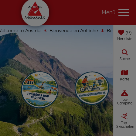
Menü
lcome to Austria
Bienvenue en Autriche
Benvenuti in Au
0
Merkliste
Suche
Karte
Top-
Camping
Top-
Skischulen