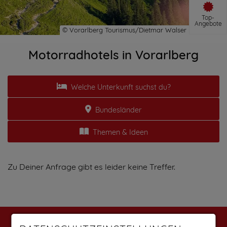
Top-
Angebote
Motorradhotels in Vorarlberg
Welche Unterkunft suchst du?
Bundesländer
Themen & Ideen
Zu Deiner Anfrage gibt es leider keine Treffer.