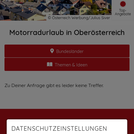
Top-
Angebote
Motorradurlaub in Oberösterreich
Bundesländer
Themen & Ideen
Zu Deiner Anfrage gibt es leider keine Treffer.
Weitere Angebote findest du auf:
DATENSCHUTZEINSTELLUNGEN