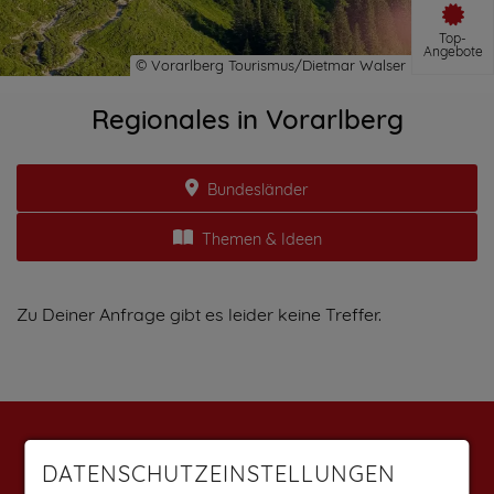
Top-
Angebote
Regionales in Vorarlberg
Bundesländer
Themen & Ideen
Zu Deiner Anfrage gibt es leider keine Treffer.
Weitere Angebote findest du auf:
DATENSCHUTZEINSTELLUNGEN