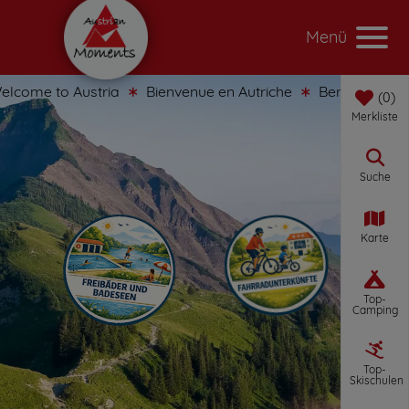
Menü
come to Austria
Bienvenue en Autriche
Benvenuti in Au
0
Merkliste
Suche
Karte
Top-
Camping
Top-
Skischulen