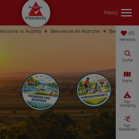
Menü
lcome to Austria
Bienvenue en Autriche
Benvenuti in Au
0
Merkliste
Suche
Karte
Top-
Camping
Top-
Skischulen