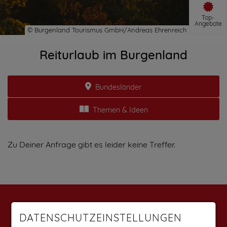
Top-
Angebote
Reiturlaub im Burgenland
Bundesländer
Themen & Ideen
Zu Deiner Anfrage gibt es leider keine Treffer.
Weitere Angebote findest du auf:
DATENSCHUTZEINSTELLUNGEN