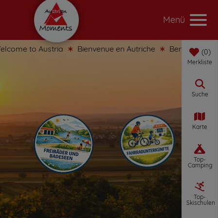
Menü
come to Austria
Bienvenue en Autriche
Benvenuti in Au
0
Merkliste
Suche
Karte
Top-
Camping
Top-
Skischulen