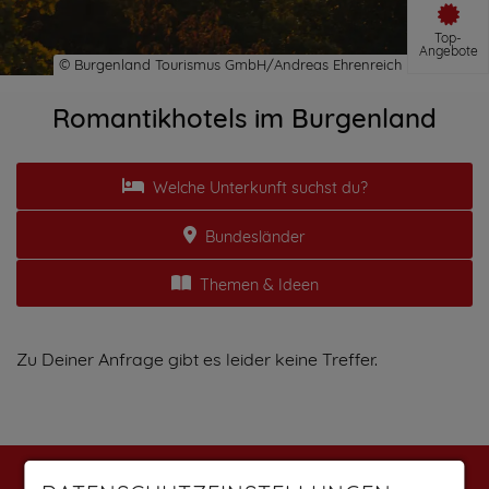
Top-
Angebote
Romantikhotels im Burgenland
Welche Unterkunft suchst du?
Bundesländer
Themen & Ideen
Zu Deiner Anfrage gibt es leider keine Treffer.