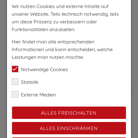
Wir nutzen Cookies und externe Inhalte auf
Bekannt ist die Raineralm für ihre traditionelle
unserer Website. Teils technisch notwendig, teils
Küche. Im gemütlichen Ambiente unserer
um diese Präsenz zu verbessern oder
Jausenstation servieren wir Ihnen von den
Funktionalitäten anzubieten.
begehrten Fleisch- und Kärntnernudeln über
Brettljause bis hin zu...
Hier findet man alle entsprechenden
Informationen und kann entscheiden, welche
Leistungen man nutzen möchte:
Zum Anbieter
Notwendige Cookies
Statistik
Externe Medien
ALLES FREISCHALTEN
ALLES EINSCHRÄNKEN