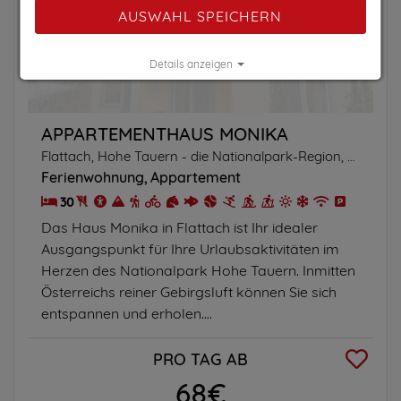
AUSWAHL SPEICHERN
Details anzeigen
Impressum
|
Datenschutz
APPARTEMENTHAUS MONIKA
Flattach, Hohe Tauern - die Nationalpark-Region, Kärnten
Ferienwohnung
Appartement
30
Das Haus Monika in Flattach ist Ihr idealer
Ausgangspunkt für Ihre Urlaubsaktivitäten im
Herzen des Nationalpark Hohe Tauern. Inmitten
Österreichs reiner Gebirgsluft können Sie sich
entspannen und erholen....
PRO TAG AB
68€