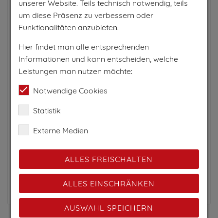
unserer Website. Teils technisch notwendig, teils
Waidhofen an der Ybbs - Zell, Mostviertel, Niederösterreich
um diese Präsenz zu verbessern oder
Hotel
Restaurant
Landgasthaus
Funktionalitäten anzubieten.
36
Hier findet man alle entsprechenden
Unser Hotel liegt im sonnigen Stadtteil Zell direkt
Informationen und kann entscheiden, welche
an der türkisblauen Ybbs mit einem
Leistungen man nutzen möchte:
fantastischen Blick auf die Altstadt von
Waidhofen an der Ybbs. Seit 1990 wird das
Notwendige Cookies
"Moshammer" als Familienbetrieb...
Statistik
PRO NACHT
Externe Medien
79€
ALLES FREISCHALTEN
pro Person
ALLES EINSCHRÄNKEN
Zum Anbieter
AUSWAHL SPEICHERN