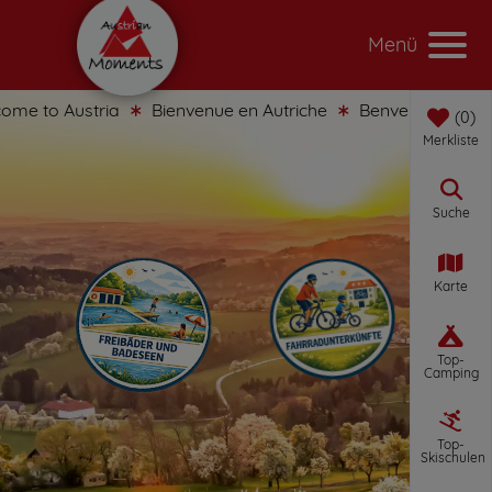
Menü
 to Austria
Bienvenue en Autriche
Benvenuti in Austria
0
Merkliste
Suche
Karte
Top-
Camping
Top-
Skischulen