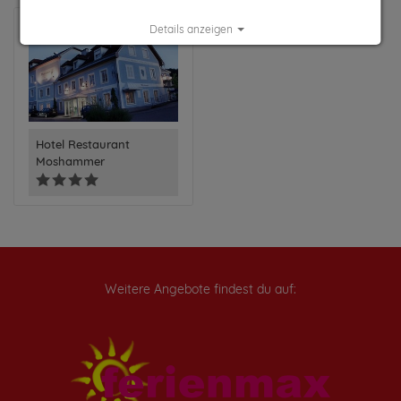
Details anzeigen
Impressum
|
Datenschutz
Hotel Restaurant
Moshammer
Weitere Angebote findest du auf: