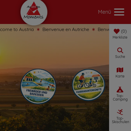
Menü
me to Austria
Bienvenue en Autriche
Benvenuti in Austr
0
Merkliste
Suche
Karte
Top-
Camping
Top-
Skischulen