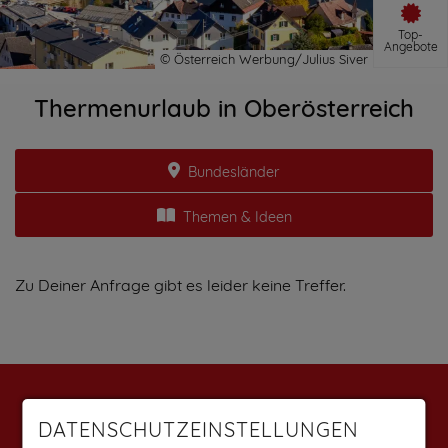
Top-
Angebote
Thermenurlaub in Oberösterreich
Bundesländer
Themen & Ideen
Zu Deiner Anfrage gibt es leider keine Treffer.
Weitere Angebote findest du auf:
DATENSCHUTZEINSTELLUNGEN