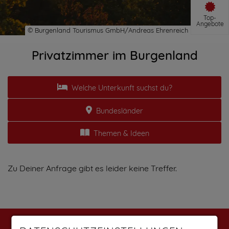
Top-
Angebote
Privatzimmer im Burgenland
Welche Unterkunft suchst du?
Bundesländer
Themen & Ideen
Zu Deiner Anfrage gibt es leider keine Treffer.