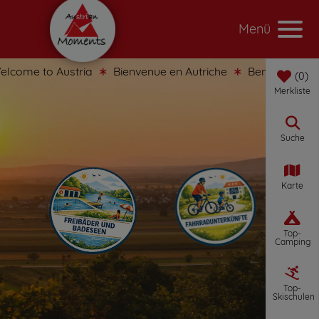
Menü
come to Austria
Bienvenue en Autriche
Benvenuti in Au
0
Merkliste
Suche
Karte
Top-
Camping
Top-
Skischulen