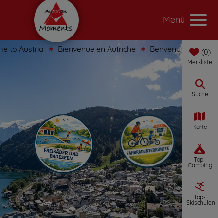
Menü
 Austria
Bienvenue en Autriche
Benvenuti in Austria
0
Merkliste
Suche
Karte
Top-
Camping
Top-
Skischulen