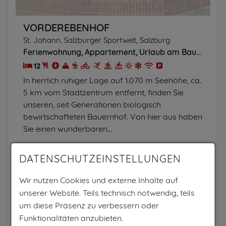
VORDEREBENHOF
St. Johann, Salzburger Sportwelt, Salzburg
Ferienwohnung
Appartement
Urlaub am Bauernhof
12
In herrlich ruhiger Lage auf 1.070 m Seehöhe, ca.
5 km vom Stadtzentrum entfernt, finden Sie
unseren, seit Generationen biologisch
bewirtschafteten Bauernhof. Von hier aus haben
Sie einen wunderbaren...
PRO NACHT AB
DATENSCHUTZEINSTELLUNGEN
64€
Wir nutzen Cookies und externe Inhalte auf
pro Einheit
unserer Website. Teils technisch notwendig, teils
um diese Präsenz zu verbessern oder
Zum Anbieter
Funktionalitäten anzubieten.