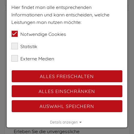
Hier findet man alle entsprechenden
Informationen und kann entscheiden, welche
Leistungen man nutzen möchte:
Notwendige Cookies
Statistik
Externe Medien
ALLES FREISCHALTEN
ALLES EINSCHRÄNKEN
BONAUERHOF
AUSWAHL SPEICHERN
Viehhausen-Wals, Salzburg und Umgebung, Salzburg
Appartement
Urlaub am Bauernhof
Details anzeigen
9
Erleben Sie die unvergessliche