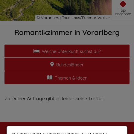
Top-
Angebote
Romantikzimmer in Vorarlberg
Welche Unterkunft suchst du?
Bundesländer
Themen & Ideen
Zu Deiner Anfrage gibt es leider keine Treffer.