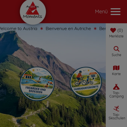
Menü
come to Austria
Bienvenue en Autriche
Benvenuti in Au
0
Merkliste
Suche
Karte
Top-
Camping
Top-
Skischulen