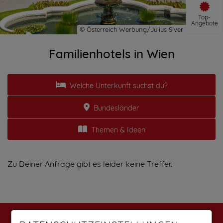
Top-
Angebote
Familienhotels in Wien
Welche Unterkunft suchst du?
Bundesländer
Themen & Ideen
Zu Deiner Anfrage gibt es leider keine Treffer.