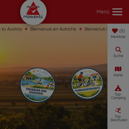
Menü
tria
Bienvenue en Autriche
Benvenuti in Austria
Bie
0
Merkliste
Suche
Karte
Top-
Camping
Top-
Skischulen